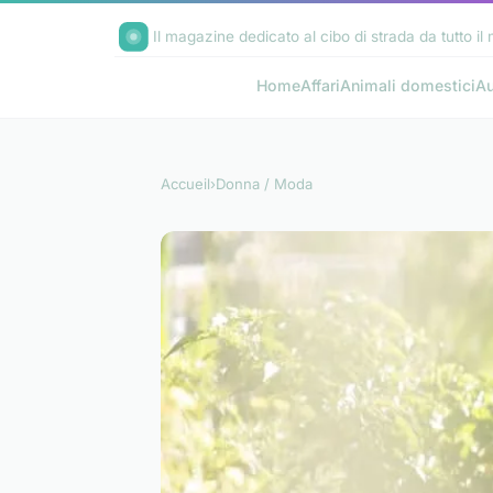
Il magazine dedicato al cibo di strada da tutto i
Home
Affari
Animali domestici
Au
Accueil
›
Donna / Moda