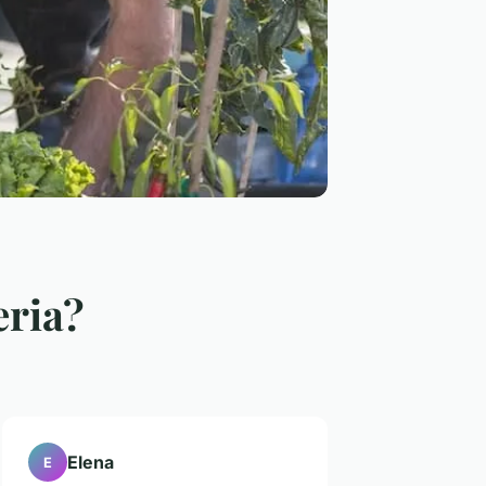
eria?
Elena
E