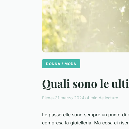
DONNA / MODA
Quali sono le ult
Elena
•
31 marzo 2024
•
4 min de lecture
Le passerelle sono sempre un punto di 
compresa la gioielleria. Ma cosa ci rise