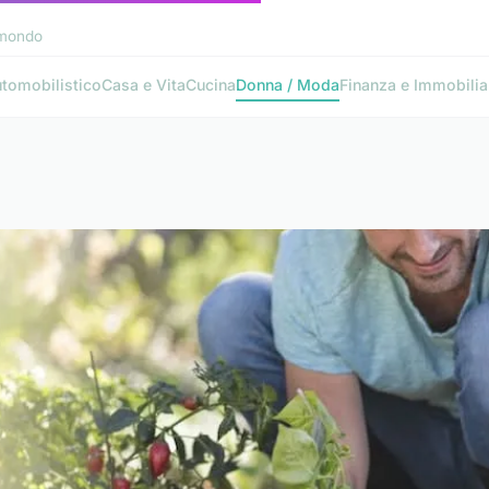
l mondo
tomobilistico
Casa e Vita
Cucina
Donna / Moda
Finanza e Immobilia