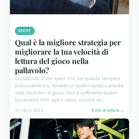
SPORT
Qual è la migliore strategia per
migliorare la tua velocità di
lettura del gioco nella
pallavolo?
La pallavolo è uno sport che, per quanto semplice
possa sembrare, richiede un'analisi rapida e precisa
delle situazioni di gioco. Non è sufficiente essere
fisicamente forti, agili e veloci: occorre an...
31 marzo 2024
6 min di lettura →