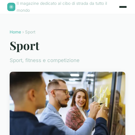
Il magazine dedicato al cibo di strada da tutto il
mondo
Home
› Sport
Sport
Sport, fitness e competizione