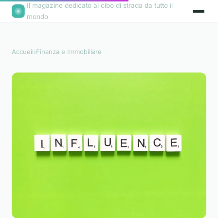
Il magazine dedicato al cibo di strada da tutto il
mondo
Accueil
›
Finanza e Immobiliare