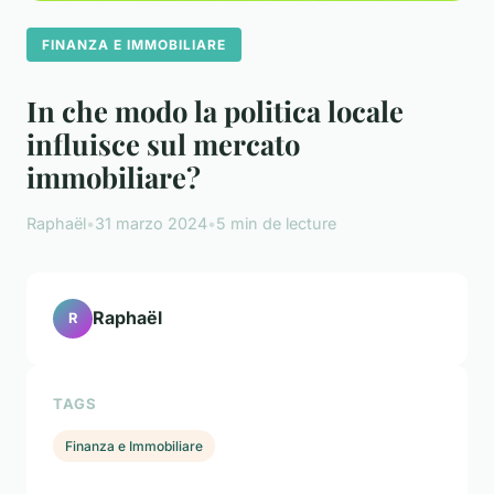
FINANZA E IMMOBILIARE
In che modo la politica locale
influisce sul mercato
immobiliare?
Raphaël
•
31 marzo 2024
•
5 min de lecture
Raphaël
R
TAGS
Finanza e Immobiliare