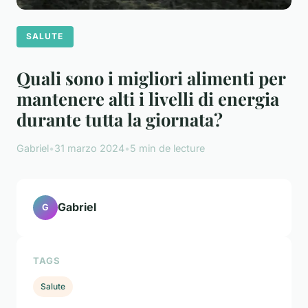
SALUTE
Quali sono i migliori alimenti per
mantenere alti i livelli di energia
durante tutta la giornata?
Gabriel
•
31 marzo 2024
•
5 min de lecture
Gabriel
G
TAGS
Salute