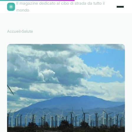
Il magazine dedicato al cibo di strada da tutto il
mondo
Accueil
›
Salute