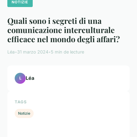
NOTIZIE
Quali sono i segreti di una
comunicazione interculturale
efficace nel mondo degli affari?
Léa
•
31 marzo 2024
•
5 min de lecture
Léa
L
TAGS
Notizie